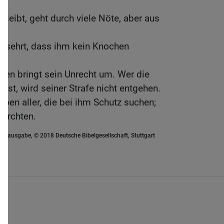
.
eibt, geht durch viele Nöte, aber aus
R.
ersehrt, dass ihm kein Knochen
 den bringt sein Unrecht um. Wer die
st, wird seiner Strafe nicht entgehen.
eben aller, die bei ihm Schutz suchen;
fürchten.
euausgabe, © 2018 Deutsche Bibelgesellschaft, Stuttgart