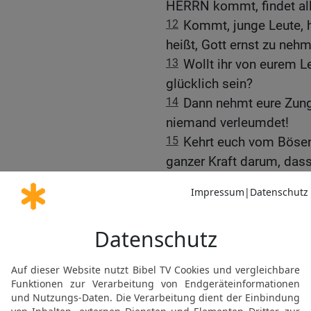
HERRN kommt, findet all
12
Kommt, junge Leute, h
heißt, Gott ernst zu neh
13
Wollt ihr von eurem 
glücklich sein?
14
Dann nehmt eure Zunge
niemand verleumdet!
15
Kehrt euch vom Bösen
ganzer Kraft darum, dass
16
Der HERR hat ein offe
halten, und ein offenes Oh
17
Denen, die Böses tun, 
an sie mit ihnen sterben.
18
Doch wenn seine Treuen
jeder Bedrängnis.
19
Wenn sie verzweifelt