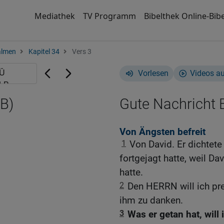
Mediathek
TV Programm
Bibelthek Online-Bibe
almen
Kapitel 34
Vers 3
Vorlesen
Videos a
B)
Gute Nachricht B
Von Ängsten befreit
1
Von David. Er dichtete
fortgejagt hatte, weil Da
hatte.
2
Den HERRN will ich prei
ihm zu danken.
3
Was er getan hat, will