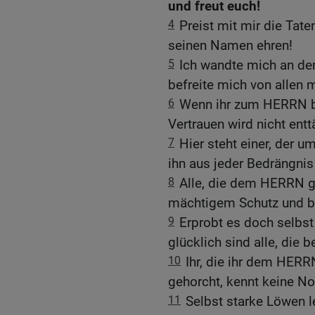
und freut euch!
4
Preist mit mir die Ta
seinen Namen ehren!
5
Ich wandte mich an de
befreite mich von allen 
6
Wenn ihr zum HERRN bli
Vertrauen wird nicht entt
7
Hier steht einer, der u
ihn aus jeder Bedrängnis 
8
Alle, die dem HERRN g
mächtigem Schutz und bri
9
Erprobt es doch selbst
glücklich sind alle, die 
10
Ihr, die ihr dem HERR
gehorcht, kennt keine No
11
Selbst starke Löwen 