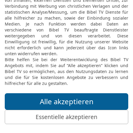
ist er ihnen nahe und hilft
20
Wer dem HERRN treu bl
allen befreit ihn der HER
21
Er bewahrt ihn so unv
gebrochen wird.
22
Doch wer Unrecht tut,
Vertrauten des HERRN has
23
Der HERR rettet das L
sie haben kein Unheil zu 
Gute Nachricht Bibel, durchgesehene N
Möchtest du uns Feedback geben?
Bewertung der Bibelthek