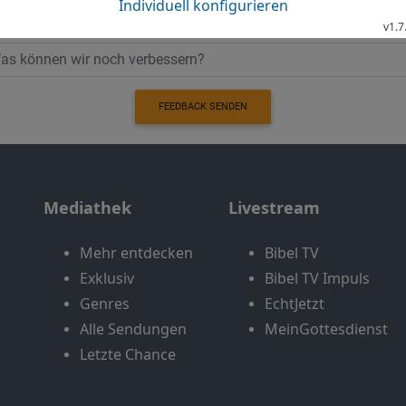
FEEDBACK SENDEN
Mediathek
Livestream
Mehr entdecken
Bibel TV
Exklusiv
Bibel TV Impuls
Genres
EchtJetzt
Alle Sendungen
MeinGottesdienst
Letzte Chance