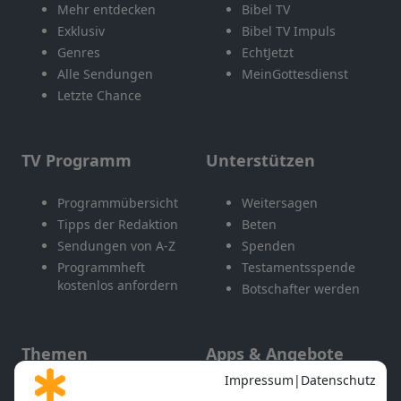
Mehr entdecken
Bibel TV
Exklusiv
Bibel TV Impuls
Genres
EchtJetzt
Alle Sendungen
MeinGottesdienst
Letzte Chance
TV Programm
Unterstützen
Programmübersicht
Weitersagen
Tipps der Redaktion
Beten
Sendungen von A-Z
Spenden
Programmheft
Testamentsspende
kostenlos anfordern
Botschafter werden
Themen
Apps & Angebote
Gott und Bibel erklärt
Newsletter