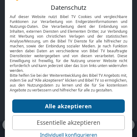
Feiertage
Mobile App
Interviews
Kids App
Neuigkeiten
Smart TV
HbbTV
Bibelthek Online-Bibel
Nächster Gottesdienst
Bibel TV
Service
Über uns
Kontakt
Jobs
TV-Empfang
Presse
FAQ
Mediadaten
bibeltv.de:
Impressum
Datenschutz
Nutzungsbedingungen
Fakten Bibel TV App