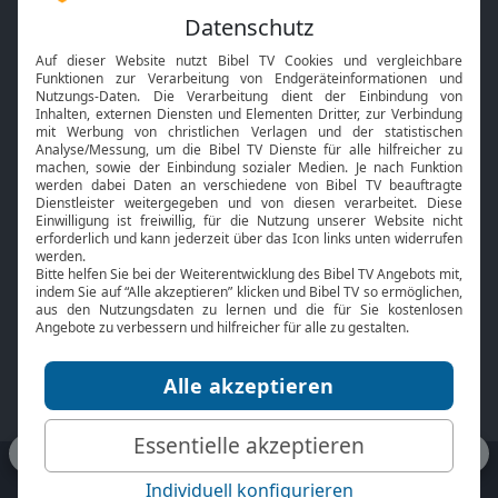
Feiertage
Mobile App
Interviews
Kids App
Neuigkeiten
Smart TV
HbbTV
Bibelthek Online-Bibel
Nächster Gottesdienst
Bibel TV
Service
Über uns
Kontakt
Jobs
TV-Empfang
Presse
FAQ
Mediadaten
bibeltv.de:
Impressum
Datenschutz
Nutzungsbedingungen