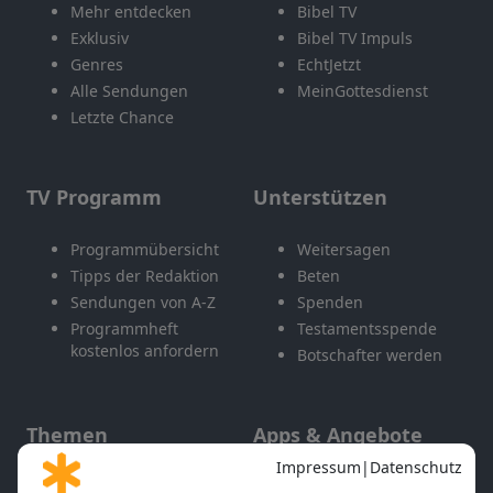
Mehr entdecken
Bibel TV
Exklusiv
Bibel TV Impuls
Genres
EchtJetzt
Alle Sendungen
MeinGottesdienst
Letzte Chance
TV Programm
Unterstützen
Programmübersicht
Weitersagen
Tipps der Redaktion
Beten
Sendungen von A-Z
Spenden
Programmheft
Testamentsspende
kostenlos anfordern
Botschafter werden
Themen
Apps & Angebote
Gott und Bibel erklärt
Newsletter