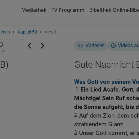
Mediathek
TV Programm
Bibelthek Online-Bibe
almen
Kapitel 50
Vers 1
Vorlesen
Videos a
B)
Gute Nachricht B
Was Gott von seinem Vo
1
Ein Lied Asafs. Gott,
Mächtige! Sein Ruf schal
die Sonne aufgeht, bis d
2
Auf dem Zion, dem schö
strahlendem Glanz.
3
Unser Gott kommt, er s