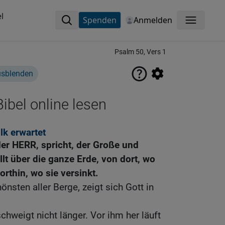
l
Spenden
Anmelden
Menü
Psalm 50, Vers 1
usblenden
ibel online lesen
lk erwartet
 der HERR, spricht, der Große und
lt über die ganze Erde, von dort, wo
orthin, wo sie versinkt.
nsten aller Berge, zeigt sich Gott in
chweigt nicht länger. Vor ihm her läuft