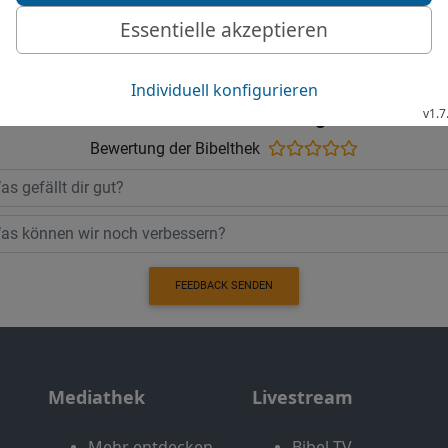
Möchtest du uns Feedback geben?
Bewertung der Bibelthek
FEEDBACK SENDEN
Mediathek
Livestream
Mehr entdecken
Bibel TV