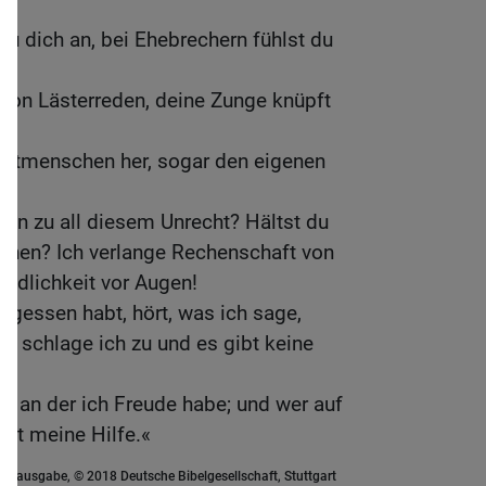
du dich an, bei Ehebrechern fühlst du
 von Lästerreden, deine Zunge knüpft
 Mitmenschen her, sogar den eigenen
gen zu all diesem Unrecht? Hältst du
ichen? Ich verlange Rechenschaft von
händlichkeit vor Augen!
vergessen habt, hört, was ich sage,
t schlage ich zu und es gibt keine
e, an der ich Freude habe; und wer auf
rt meine Hilfe.«
euausgabe, © 2018 Deutsche Bibelgesellschaft, Stuttgart