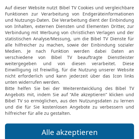
du in den Wind!
18
Mit Dieben freundest 
dich zu Hause,
19
dein Mund fließt über
lauter Lügengewebe.
20
Du ziehst über deine
Bruder verleumdest du.
21
Und ich sollte schwei
mich etwa für deinesgle
dir, ich halte dir jede Sc
22
Ihr alle, die ihr mich 
nehmt es zu Herzen! Sons
Rettung.
23
Dank ist die Opfergab
meinen Wegen geht, erfäh
Gute Nachricht Bibel, durchgesehene N