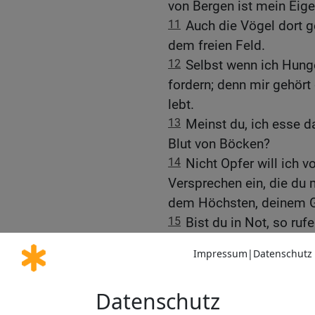
von Bergen ist mein Eig
11
Auch die Vögel dort g
dem freien Feld.
12
Selbst wenn ich Hunge
fordern; denn mir gehört
lebt.
13
Meinst du, ich esse d
Blut von Böcken?
14
Nicht Opfer will ich v
Versprechen ein, die du 
dem Höchsten, deinem G
15
Bist du in Not, so ruf
du wirst mich preisen.«
16
Zu dem Ungehorsamen 
ständig von meinen Gebo
17
Du lässt dir ja nicht