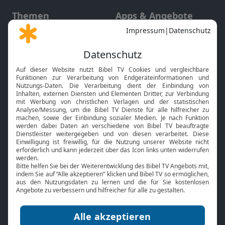
Themen
Apps & Angebote
Gott und Bibel erklärt
Newsletter
Feiertage
Mobile App
Interviews
Kids App
Neuigkeiten
Smart TV
HbbTV
Bibelthek Online-Bibel
Nächster Gottesdienst
Bibel TV
Service
Über uns
Kontakt
Jobs
TV-Empfang
Presse
FAQ
Mediadaten