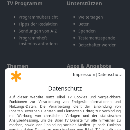
TV Programm
Unterstützen
Programmübersicht
Weitersagen
Tipps der Redaktion
Beten
Sendungen von A-Z
Spenden
Programmheft
Testamentsspende
kostenlos anfordern
Botschafter werden
Themen
Apps & Angebote
Gott und Bibel erklärt
Newsletter
Feiertage
Mobile App
Interviews
Kids App
Neuigkeiten
Smart TV
HbbTV
Bibelthek Online-Bibel
Nächster Gottesdienst