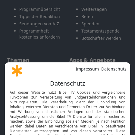
Programmübersicht
Weitersagen
Tipps der Redaktion
Beten
Sendungen von A-Z
Spenden
Programmheft
Testamentsspende
kostenlos anfordern
Botschafter werden
Themen
Apps & Angebote
Gott und Bibel erklärt
Newsletter
Feiertage
Mobile App
Interviews
Kids App
Neuigkeiten
Smart TV
HbbTV
Bibelthek Online-Bibel
Nächster Gottesdienst