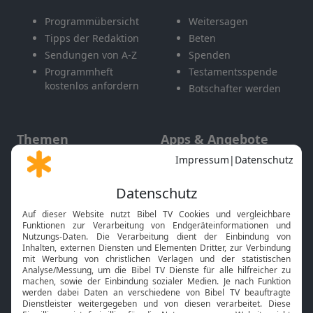
Programmübersicht
Weitersagen
Tipps der Redaktion
Beten
Sendungen von A-Z
Spenden
Programmheft
Testamentsspende
kostenlos anfordern
Botschafter werden
Themen
Apps & Angebote
Gott und Bibel erklärt
Newsletter
Feiertage
Mobile App
Interviews
Kids App
Neuigkeiten
Smart TV
HbbTV
Bibelthek Online-Bibel
Nächster Gottesdienst