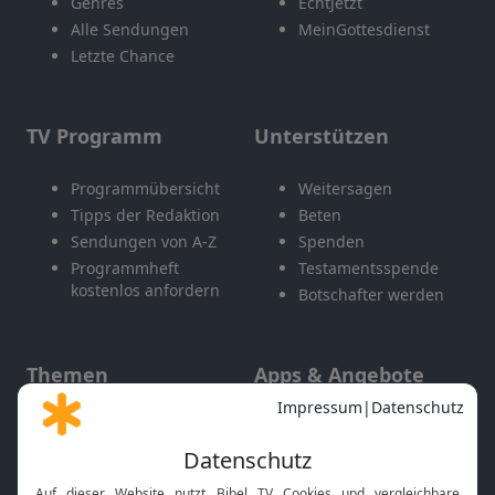
Genres
EchtJetzt
Alle Sendungen
MeinGottesdienst
Letzte Chance
TV Programm
Unterstützen
Programmübersicht
Weitersagen
Tipps der Redaktion
Beten
Sendungen von A-Z
Spenden
Programmheft
Testamentsspende
kostenlos anfordern
Botschafter werden
Themen
Apps & Angebote
Gott und Bibel erklärt
Newsletter
Feiertage
Mobile App
Interviews
Kids App