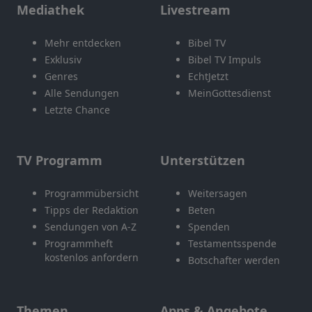
Mediathek
Livestream
Mehr entdecken
Bibel TV
Exklusiv
Bibel TV Impuls
Genres
EchtJetzt
Alle Sendungen
MeinGottesdienst
Letzte Chance
TV Programm
Unterstützen
Programmübersicht
Weitersagen
Tipps der Redaktion
Beten
Sendungen von A-Z
Spenden
Programmheft
Testamentsspende
kostenlos anfordern
Botschafter werden
Themen
Apps & Angebote