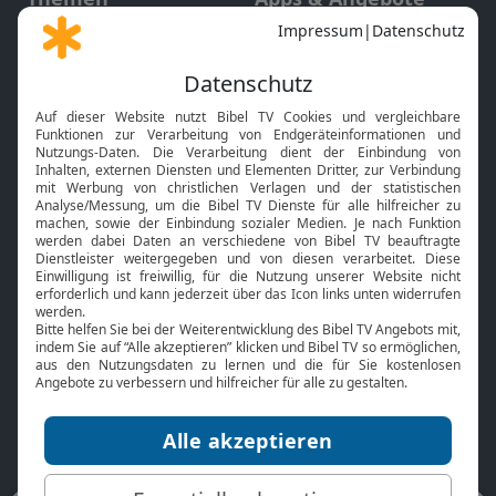
Gott und Bibel erklärt
Newsletter
Feiertage
Mobile App
Interviews
Kids App
Neuigkeiten
Smart TV
HbbTV
Bibelthek Online-Bibel
Nächster Gottesdienst
Bibel TV
Service
Über uns
Kontakt
Jobs
TV-Empfang
Presse
FAQ
Mediadaten