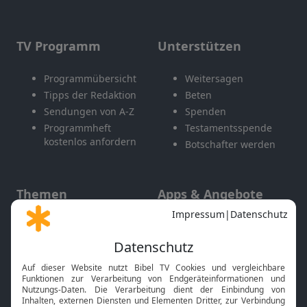
TV Programm
Unterstützen
Programmübersicht
Weitersagen
Tipps der Redaktion
Beten
Sendungen von A-Z
Spenden
Programmheft
Testamentsspende
kostenlos anfordern
Botschafter werden
Themen
Apps & Angebote
Gott und Bibel erklärt
Newsletter
Feiertage
Mobile App
Interviews
Kids App
Neuigkeiten
Smart TV
HbbTV