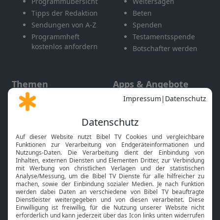
Programmübersicht
Weitersagen
Tipps der Redaktion
Beten
Sendungen von A-Z
Spenden
Programmheft
Testamentsspende
kostenlos anfordern
Botschafter werden
Themen
Apps & Angebote
Gott und Bibel erklärt
Newsletter
Feiertage
Mobile App
Interviews
Kids App
Neuigkeiten
Smart TV
HbbTV
Bibelthek Online-Bibel
Nächster Gottesdienst
Bibel TV
Service