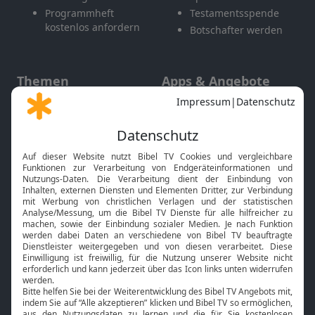
Programmheft
Testamentsspende
kostenlos anfordern
Botschafter werden
Themen
Apps & Angebote
Gott und Bibel erklärt
Newsletter
Feiertage
Mobile App
Interviews
Kids App
Neuigkeiten
Smart TV
HbbTV
Bibelthek Online-Bibel
Nächster Gottesdienst
Bibel TV
Service
Über uns
Kontakt