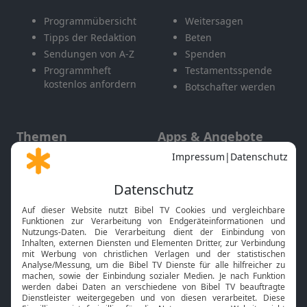
Programmübersicht
Weitersagen
Tipps der Redaktion
Beten
Sendungen von A-Z
Spenden
Programmheft
Testamentsspende
kostenlos anfordern
Botschafter werden
Themen
Apps & Angebote
Gott und Bibel erklärt
Newsletter
Feiertage
Mobile App
Interviews
Kids App
Neuigkeiten
Smart TV
HbbTV
Bibelthek Online-Bibel
Nächster Gottesdienst