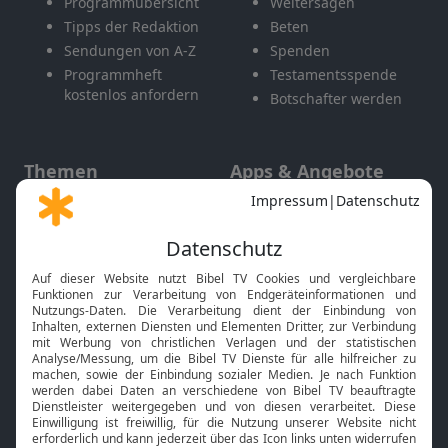
Programmübersicht
Weitersagen
Tipps der Redaktion
Beten
Sendungen von A-Z
Spenden
Programmheft
Testamentsspende
kostenlos anfordern
Botschafter werden
Themen
Apps & Angebote
Gott und Bibel erklärt
Newsletter
Feiertage
Mobile App
Interviews
Kids App
Neuigkeiten
Smart TV
HbbTV
Bibelthek Online-Bibel
Nächster Gottesdienst
Bibel TV
Service