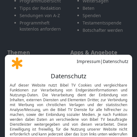
Programmübersicht
Weitersagen
Tipps der Redaktion
Beten
Sendungen von A-Z
Spenden
Programmheft
Testamentsspende
kostenlos anfordern
Botschafter werden
Themen
Apps & Angebote
Gott und Bibel erklärt
Newsletter
Feiertage
Mobile App
Interviews
Kids App
Neuigkeiten
Smart TV
HbbTV
Bibelthek Online-Bibel
Nächster Gottesdienst
Bibel TV
Service