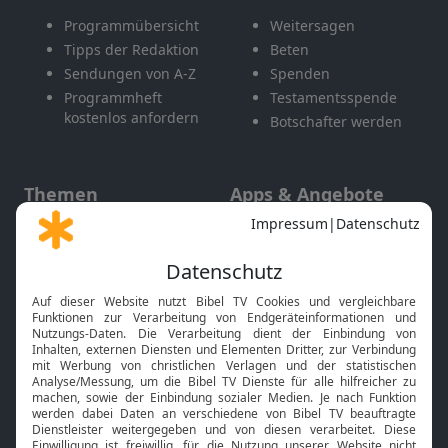
Programmübersicht
Weitersagen
Tipps der Redaktion
Beten
Sendungen von A-Z
Spenden
Programmheft
Testamentsspende
kostenlos anfordern
Botschafter werden
Themen
Apps & Angebote
Gott und Bibel erklärt
Newsletter
Feiertage
Mobile App
Interviews
Kids App
Neuigkeiten
Smart TV
HbbTV
Bibelthek Online-Bibel
Nächster Gottesdienst