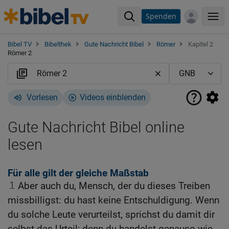
Spenden
Me
Bibel TV
Bibelthek
Gute Nachricht Bibel
Römer
Kapitel 2
Römer 2
Vorlesen
Videos einblenden
Gute Nachricht Bibel online
lesen
Für alle gilt der gleiche Maßstab
1
Aber auch du, Mensch, der du dieses Treiben
missbilligst: du hast keine Entschuldigung. Wenn
du solche Leute verurteilst, sprichst du damit dir
selbst das Urteil; denn du handelst genauso wie