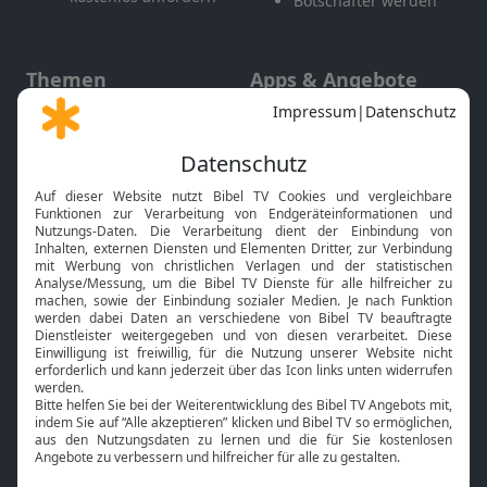
Botschafter werden
Themen
Apps & Angebote
Gott und Bibel erklärt
Newsletter
Feiertage
Mobile App
Interviews
Kids App
Neuigkeiten
Smart TV
HbbTV
Bibelthek Online-Bibel
Nächster Gottesdienst
Bibel TV
Service
Über uns
Kontakt
Jobs
TV-Empfang
Presse
FAQ