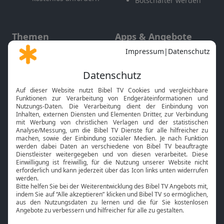
Botschafter werden
Themen
Apps & Angebote
Gott und Bibel erklärt
Newsletter
Feiertage
Mobile App
Interviews
Kids App
Neuigkeiten
Smart TV
HbbTV
Bibelthek Online-Bibel
Nächster Gottesdienst
Bibel TV
Service
Über uns
Kontakt
Jobs
TV-Empfang
Presse
FAQ