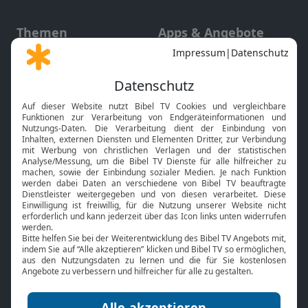
Themen
Apps & Angebote
Gott und Bibel erklärt
Newsletter
Feiertage
Mobile App
Interviews
Kids App
Neuigkeiten
Smart TV
HbbTV
Bibelthek Online-Bibel
Nächster Gottesdienst
Bibel TV
Service
Über uns
Kontakt
Jobs
TV-Empfang
Presse
FAQ
Mediadaten