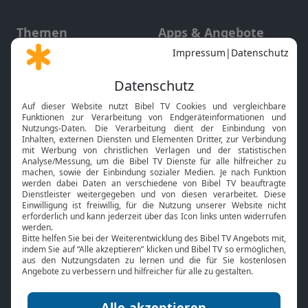
Themen
Apps & Angebote
Gott und Bibel erklärt
Newsletter
Feiertage
Mobile App
Interviews
Kids App
Neuigkeiten
Smart TV
HbbTV
Bibelthek Online-Bibel
Nächster Gottesdienst
Bibel TV
Service
Über uns
Kontakt
Jobs
TV-Empfang
Presse
FAQ
Mediadaten