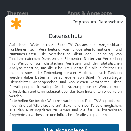
Themen
Apps & Angebote
Gott und Bibel erklärt
Newsletter
Feiertage
Mobile App
Interviews
Kids App
Neuigkeiten
Smart TV
HbbTV
Bibelthek Online-Bibel
Nächster Gottesdienst
Bibel TV
Service
Über uns
Kontakt
Jobs
TV-Empfang
Presse
FAQ
Mediadaten