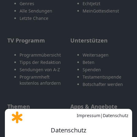
Genres
EchtJetzt
Alle Sendungen
MeinGottesdienst
Letzte Chance
TV Programm
Unterstützen
Programmübersicht
Weitersagen
Tipps der Redaktion
Beten
Sendungen von A-Z
Spenden
Programmheft
Testamentsspende
kostenlos anfordern
Botschafter werden
Themen
Apps & Angebote
Gott und Bibel erklärt
Newsletter
Feiertage
Mobile App
Interviews
Kids App