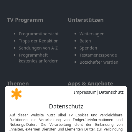
TV Programm
Unterstützen
Programmübersicht
Weitersagen
Tipps der Redaktion
Beten
Sendungen von A-Z
Spenden
Programmheft
Testamentsspende
kostenlos anfordern
Botschafter werden
Themen
Apps & Angebote
Gott und Bibel erklärt
Newsletter
Feiertage
Mobile App
Interviews
Kids App
Neuigkeiten
Smart TV
HbbTV