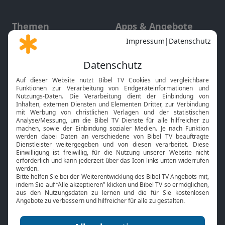
Themen
Apps & Angebote
Gott und Bibel erklärt
Newsletter
Feiertage
Mobile App
Interviews
Kids App
Neuigkeiten
Smart TV
HbbTV
Bibelthek Online-Bibel
Nächster Gottesdienst
Bibel TV
Service
Über uns
Kontakt
Jobs
TV-Empfang
Presse
FAQ
Mediadaten