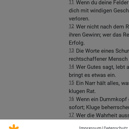
11
Wenn du deine Felder 
dich mit windigen Gesch
verloren.
12
Wer nicht nach dem Re
ihren Gewinn; wer das Re
Erfolg.
13
Die Worte eines Schurk
rechtschaffener Mensch 
14
Wer Gutes sagt, lebt 
bringt es etwas ein.
15
Ein Narr hält alles, wa
klugen Rat.
16
Wenn ein Dummkopf ge
sofort; Kluge beherrsche
17
Wer die Wahrheit auss
falscher Zeuge bringt es 