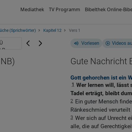
Mediathek
TV Programm
Bibelthek Online-Bibe
üche (Sprichwörter)
Kapitel 12
Vers 1
Vorlesen
Videos a
GNB)
Gute Nachricht B
Gott gehorchen ist ein
1
Wer lernen will, lässt
Tadel erträgt, bleibt du
2
Ein guter Mensch fin
Ränkeschmied verurteilt 
3
Wer sich auf Unrecht ei
alle, die auf Gerechtigke