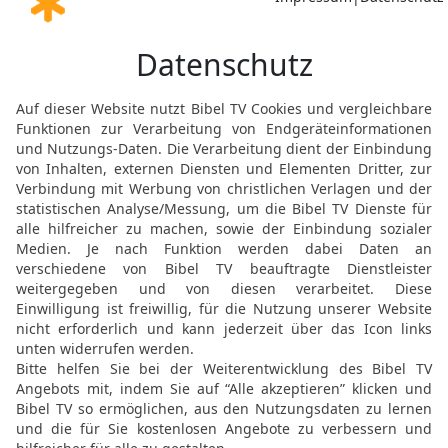
18
Die Worte mancher Le
weiser Menschen bringen
19
Wahrheit besteht für 
20
Wer böse Pläne schmie
hilfreichen Rat erteilt, m
21
Wenn du das Rechte tu
wenn du Unrecht tust, kan
22
Lügner sind dem HERR
Menschen hat er Gefalle
23
Der Kluge hält mit se
seiner Unwissenheit haus
24
Fleiß führt zu Macht,
25
Sorgen drücken einen
richtet ihn auf.
26
Rechtschaffene Mensc
den Weg zeigen, aber alle