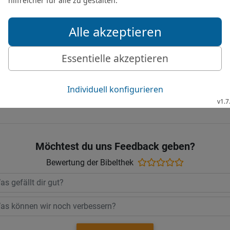
Irre.
27
Ein fauler Jäger fängt
sammelt seltene Schätze
28
Stets das Rechte tun 
eine gut gebaute Straße 
Gute Nachricht Bibel, durchgesehene N
Möchtest du uns Feedback geben?
Bewertung der Bibelthek