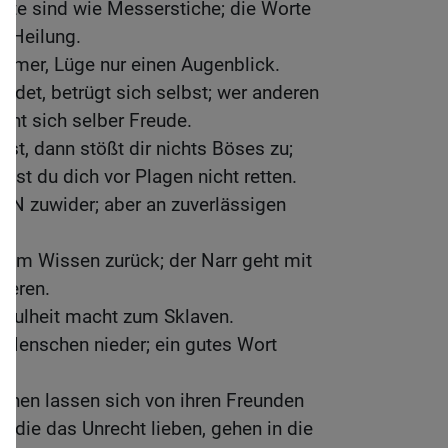
ute sind wie Messerstiche; die Worte
 Heilung.
immer, Lüge nur einen Augenblick.
det, betrügt sich selbst; wer anderen
acht sich selber Freude.
st, dann stößt dir nichts Böses zu;
nst du dich vor Plagen nicht retten.
N zuwider; aber an zuverlässigen
n.
inem Wissen zurück; der Narr geht mit
ieren.
 Faulheit macht zum Sklaven.
 Menschen nieder; ein gutes Wort
hen lassen sich von ihren Freunden
, die das Unrecht lieben, gehen in die