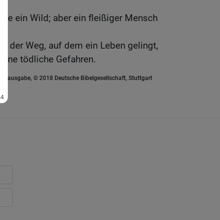
 nie ein Wild; aber ein fleißiger Mensch
.
ist der Weg, auf dem ein Leben gelingt,
ohne tödliche Gefahren.
euausgabe, © 2018 Deutsche Bibelgesellschaft, Stuttgart