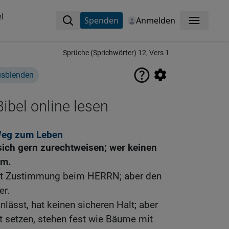
l
Spenden
Anmelden
Menü
Sprüche (Sprichwörter) 12, Vers 1
usblenden
ibel online lesen
 Weg zum Leben
 sich gern zurechtweisen; wer keinen
mm.
det Zustimmung beim HERRN; aber den
er.
nlässt, hat keinen sicheren Halt; aber
it setzen, stehen fest wie Bäume mit