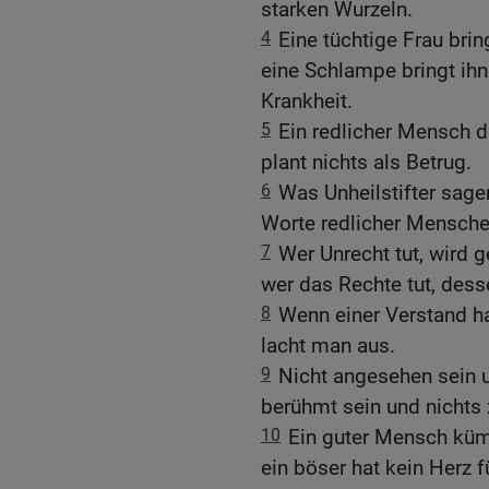
starken Wurzeln.
4
Eine tüchtige Frau bri
eine Schlampe bringt ih
Krankheit.
5
Ein redlicher Mensch d
plant nichts als Betrug.
6
Was Unheilstifter sagen,
Worte redlicher Mensche
7
Wer Unrecht tut, wird 
wer das Rechte tut, dess
8
Wenn einer Verstand ha
lacht man aus.
9
Nicht angesehen sein u
berühmt sein und nichts
10
Ein guter Mensch küm
ein böser hat kein Herz fü