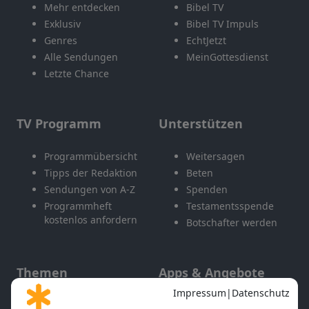
Mehr entdecken
Bibel TV
Exklusiv
Bibel TV Impuls
Genres
EchtJetzt
Alle Sendungen
MeinGottesdienst
Letzte Chance
TV Programm
Unterstützen
Programmübersicht
Weitersagen
Tipps der Redaktion
Beten
Sendungen von A-Z
Spenden
Programmheft
Testamentsspende
kostenlos anfordern
Botschafter werden
Themen
Apps & Angebote
Gott und Bibel erklärt
Newsletter