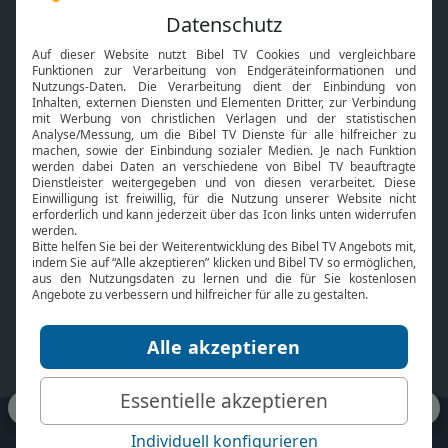
Feiertage
Mobile App
Interviews
Kids App
Neuigkeiten
Smart TV
HbbTV
Bibelthek Online-Bibel
Nächster Gottesdienst
Bibel TV
Service
Über uns
Kontakt
Jobs
TV-Empfang
Presse
FAQ
Mediadaten
bibeltv.de:
Impressum
Datenschutz
Nutzungsbedingungen
Fakten Bibel TV App