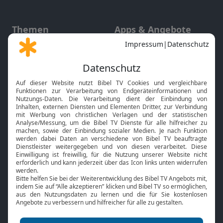
Themen
Apps & Angebote
Gott und Bibel erklärt
Newsletter
Feiertage
Mobile App
Interviews
Kids App
Neuigkeiten
Smart TV
HbbTV
Bibelthek Online-Bibel
Nächster Gottesdienst
Bibel TV
Service
Über uns
Kontakt
Jobs
TV-Empfang
Presse
FAQ
Mediadaten