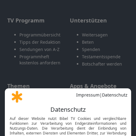
TV Programm
Unterstützen
Programmübersicht
Weitersagen
Tipps der Redaktion
Beten
Sendungen von A-Z
Spenden
Programmheft
Testamentsspende
kostenlos anfordern
Botschafter werden
Themen
Apps & Angebote
Gott und Bibel erklärt
Newsletter
Feiertage
Mobile App
Interviews
Kids App
Neuigkeiten
Smart TV
HbbTV