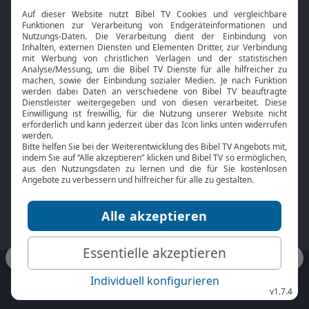
Interviews
Kids App
Neuigkeiten
Smart TV
HbbTV
Bibelthek Online-Bibel
Nächster Gottesdienst
Bibel TV
Service
Über uns
Kontakt
Jobs
TV-Empfang
Presse
FAQ
Mediadaten
bibeltv.de:
Impressum
Datenschutz
Nutzungsbedingungen