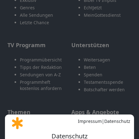
Exklusiv
Bibel TV Impuls
Genres
EchtJetzt
Alle Sendungen
MeinGottesdienst
Letzte Chance
TV Programm
Unterstützen
Programmübersicht
Weitersagen
Tipps der Redaktion
Beten
Sendungen von A-Z
Spenden
Programmheft
Testamentsspende
kostenlos anfordern
Botschafter werden
Themen
Apps & Angebote
Gott und Bibel erklärt
Newsletter
Feiertage
Mobile App