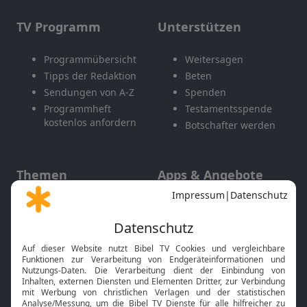
TV Programm
Unterstützen
Programmübersicht
Weitersagen
Tipps der Redaktion
Beten
Sendungen von A-Z
Spenden
Programmheft
Testamentsspende
kostenlos anfordern
Botschafter werden
Themen
Apps & Angebote
Gott und Bibel erklärt
Newsletter
Feiertage
Mobile App
Interviews
Kids App
Neuigkeiten
Smart TV
HbbTV
Bibelthek Online-Bibel
Nächster Gottesdienst