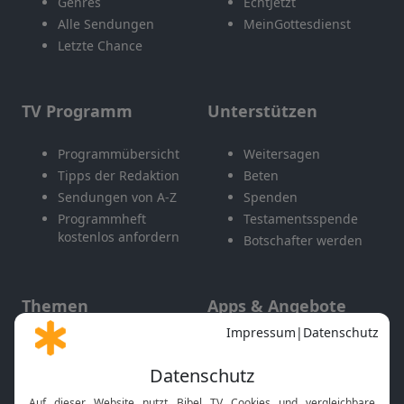
Genres
EchtJetzt
Alle Sendungen
MeinGottesdienst
Letzte Chance
TV Programm
Unterstützen
Programmübersicht
Weitersagen
Tipps der Redaktion
Beten
Sendungen von A-Z
Spenden
Programmheft
Testamentsspende
kostenlos anfordern
Botschafter werden
Themen
Apps & Angebote
Gott und Bibel erklärt
Newsletter
Feiertage
Mobile App
Interviews
Kids App