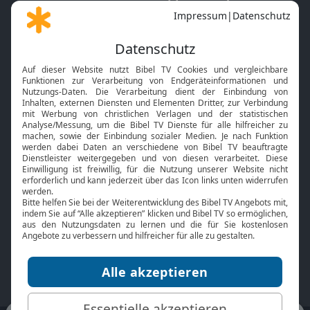
Gott und Bibel erklärt
Newsletter
Feiertage
Mobile App
Interviews
Kids App
Neuigkeiten
Smart TV
HbbTV
Bibelthek Online-Bibel
Nächster Gottesdienst
Bibel TV
Service
Über uns
Kontakt
Jobs
TV-Empfang
Presse
FAQ
Mediadaten