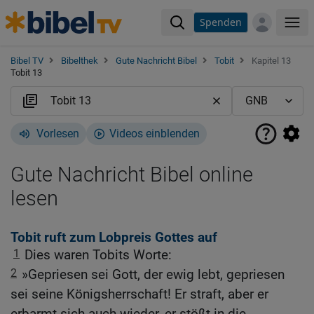
Spenden
Me
Bibel TV
Bibelthek
Gute Nachricht Bibel
Tobit
Kapitel 13
Tobit 13
Vorlesen
Videos einblenden
Gute Nachricht Bibel online
lesen
Tobit ruft zum Lobpreis Gottes auf
1
Dies waren Tobits Worte:
2
»Gepriesen sei Gott, der ewig lebt, gepriesen
sei seine Königsherrschaft! Er straft, aber er
erbarmt sich auch wieder, er stößt in die