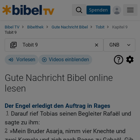
Spenden
Me
Bibel TV
Bibelthek
Gute Nachricht Bibel
Tobit
Kapitel 9
Tobit 9
Vorlesen
Videos einblenden
Gute Nachricht Bibel online
lesen
Der Engel erledigt den Auftrag in Rages
1
Darauf rief Tobias seinen Begleiter Rafaël und
sagte zu ihm:
2
»Mein Bruder Asarja, nimm vier Knechte und
zwei Kamele und zieh nach Rages zu Gabaël. Gib