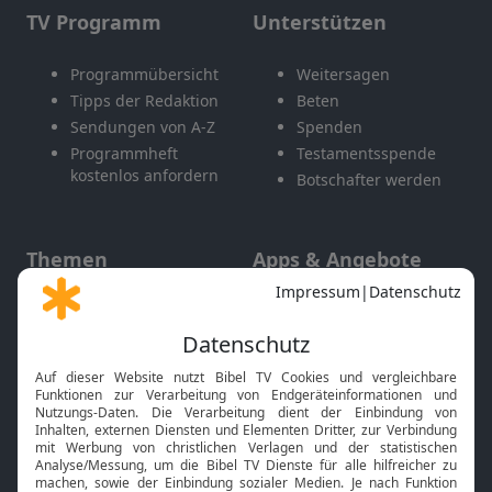
TV Programm
Unterstützen
Programmübersicht
Weitersagen
Tipps der Redaktion
Beten
Sendungen von A-Z
Spenden
Programmheft
Testamentsspende
kostenlos anfordern
Botschafter werden
Themen
Apps & Angebote
Gott und Bibel erklärt
Newsletter
Feiertage
Mobile App
Interviews
Kids App
Neuigkeiten
Smart TV
HbbTV
Bibelthek Online-Bibel
Nächster Gottesdienst