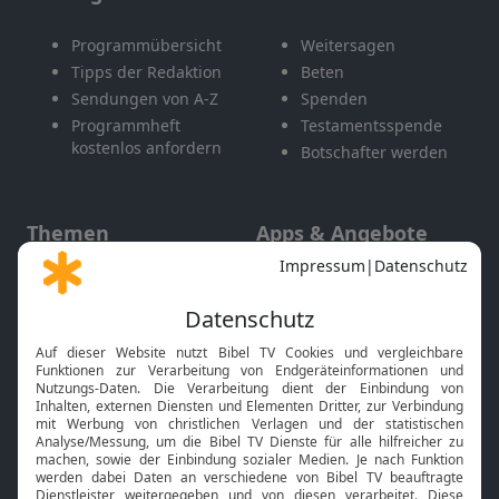
Programmübersicht
Weitersagen
Tipps der Redaktion
Beten
Sendungen von A-Z
Spenden
Programmheft
Testamentsspende
kostenlos anfordern
Botschafter werden
Themen
Apps & Angebote
Gott und Bibel erklärt
Newsletter
Feiertage
Mobile App
Interviews
Kids App
Neuigkeiten
Smart TV
HbbTV
Bibelthek Online-Bibel
Nächster Gottesdienst