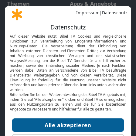
Themen
Apps & Angebote
Gott und Bibel erklärt
Newsletter
Feiertage
Mobile App
Interviews
Kids App
Neuigkeiten
Smart TV
HbbTV
Bibelthek Online-Bibel
Nächster Gottesdienst
Bibel TV
Service
Über uns
Kontakt
Jobs
TV-Empfang
Presse
FAQ
Mediadaten