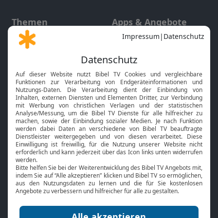
Themen
Apps & Angebote
Gott und Bibel erklärt
Newsletter
Feiertage
Mobile App
Interviews
Kids App
Neuigkeiten
Smart TV
HbbTV
Bibelthek Online-Bibel
Nächster Gottesdienst
Bibel TV
Service
Über uns
Kontakt
Jobs
TV-Empfang
Presse
FAQ
Mediadaten