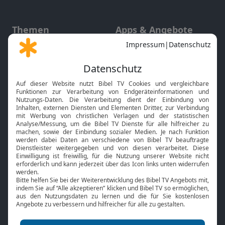
Themen
Apps & Angebote
Gott und Bibel erklärt
Newsletter
Feiertage
Mobile App
Interviews
Kids App
Neuigkeiten
Smart TV
HbbTV
Bibelthek Online-Bibel
Nächster Gottesdienst
Bibel TV
Service
Über uns
Kontakt
Jobs
TV-Empfang
Presse
FAQ
Mediadaten