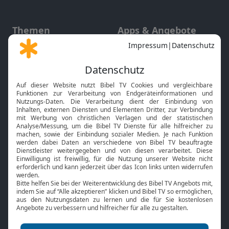
Themen
Apps & Angebote
Gott und Bibel erklärt
Newsletter
Feiertage
Mobile App
Interviews
Kids App
Neuigkeiten
Smart TV
HbbTV
Bibelthek Online-Bibel
Nächster Gottesdienst
Bibel TV
Service
Über uns
Kontakt
Jobs
TV-Empfang
Presse
FAQ
Mediadaten