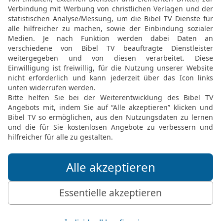
13
Den guten Menschen, d
Stich, sondern rettete i
14
Sie stieg mit ihm hinu
aus, während er in Ketten
Macht und gab die Feinde
seine Gewalt. Seine Anklä
schenkte ihm ewigen Ru
Das Volk Israel
15
Die Weisheit hat dein
der Gewalt seiner Unterdr
16
Sie zog ein in die See
grimmigen Tyrannen mit
17
Sie schenkte den Fro
Leiden und führte sie wu
Wolke über ihnen und sc