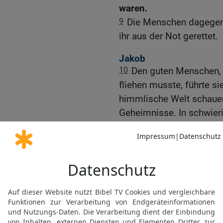
waren.
9
Die Menschen dagegen,
ihr aus der Not gerettet.
Jakob
10
Den guten Menschen, 
fliehen musste, führte si
himmlische Welt schauen
Geheimnisse. In schwieri
den Ertrag seiner Arbeit.
11
Sie half ihm gegen se
machte ihn reich.
12
Sie rettete ihn vor s
entschied sie zu seinen 
Frömmigkeit stärker ist a
Josef