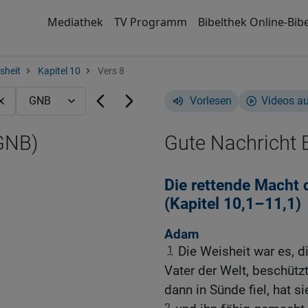
Mediathek
TV Programm
Bibelthek Online-Bibe
sheit
Kapitel 10
Vers 8
Vorlesen
Videos a
(GNB)
Gute Nachricht B
Die rettende Macht 
(Kapitel 10,1–11,1)
Adam
1
Die Weisheit war es, 
Vater der Welt, beschützt 
dann in Sünde fiel, hat s
2