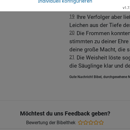
und bei Nacht leuchtete s
18
Sie führte sie durch 
19
Ihre Verfolger aber li
Leichen aus der Tiefe d
20
Die Frommen konnten
stimmten zu deiner Ehre 
deine große Macht, die si
21
Die Weisheit löste s
die Säuglinge klar und d
Gute Nachricht Bibel, durchgesehene N
Möchtest du uns Feedback geben?
Bewertung der Bibelthek