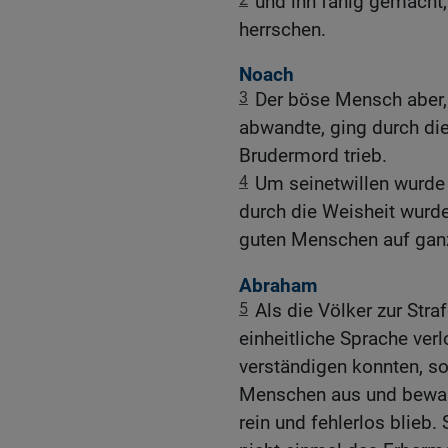
und ihn fähig gemacht,
herrschen.
Noach
3
Der böse Mensch aber, 
abwandte, ging durch die
Brudermord trieb.
4
Um seinetwillen wurde 
durch die Weisheit wurde
guten Menschen auf ganz
Abraham
5
Als die Völker zur Stra
einheitliche Sprache verl
verständigen konnten, so
Menschen aus und bewahr
rein und fehlerlos blieb.