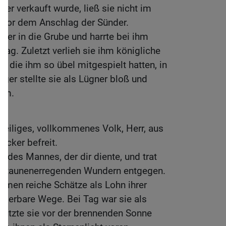
er verkauft wurde, ließ sie nicht im
hn vor dem Anschlag der Sünder.
nter in die Grube und harrte bei ihm
 lag. Zuletzt verlieh sie ihm königliche
, die ihm so übel mitgespielt hatten, in
ger stellte sie als Lügner bloß und
hm.
 heiliges, vollkommenes Volk, Herr, aus
ücker befreit.
le des Mannes, der dir diente, und trat
 staunenerregenden Wundern entgegen.
mmen reiche Schätze als Lohn ihrer
nderbare Wege. Bei Tag war sie als
hützte sie vor der brennenden Sonne