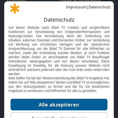
Gott und Bibel erklärt
Newsletter
Feiertage
Mobile App
Interviews
Kids App
Neuigkeiten
Smart TV
HbbTV
Bibelthek Online-Bibel
Nächster Gottesdienst
Bibel TV
Service
Über uns
Kontakt
Jobs
TV-Empfang
Presse
FAQ
Mediadaten