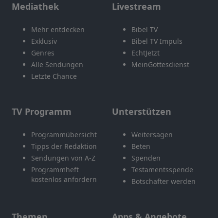
Mediathek
Livestream
Mehr entdecken
Bibel TV
Exklusiv
Bibel TV Impuls
Genres
EchtJetzt
Alle Sendungen
MeinGottesdienst
Letzte Chance
TV Programm
Unterstützen
Programmübersicht
Weitersagen
Tipps der Redaktion
Beten
Sendungen von A-Z
Spenden
Programmheft
Testamentsspende
kostenlos anfordern
Botschafter werden
Themen
Apps & Angebote