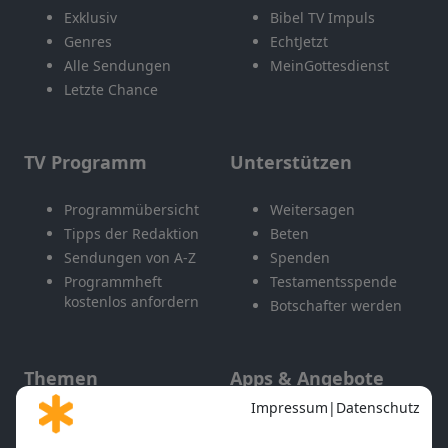
Exklusiv
Bibel TV Impuls
Genres
EchtJetzt
Alle Sendungen
MeinGottesdienst
Letzte Chance
TV Programm
Unterstützen
Programmübersicht
Weitersagen
Tipps der Redaktion
Beten
Sendungen von A-Z
Spenden
Programmheft
Testamentsspende
kostenlos anfordern
Botschafter werden
Themen
Apps & Angebote
Gott und Bibel erklärt
Newsletter