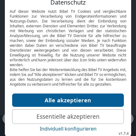
Feiertage
Mobile App
Interviews
Kids App
Neuigkeiten
Smart TV
HbbTV
Bibelthek Online-Bibel
Nächster Gottesdienst
Bibel TV
Service
Über uns
Kontakt
Jobs
TV-Empfang
Presse
FAQ
Mediadaten
bibeltv.de:
Impressum
Datenschutz
Nutzungsbedingungen