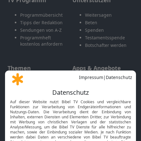
TV Programm
Unterstützen
Programmübersicht
Weitersagen
Tipps der Redaktion
Beten
Sendungen von A-Z
Spenden
Programmheft
Testamentsspende
kostenlos anfordern
Botschafter werden
Themen
Apps & Angebote
Gott und Bibel erklärt
Newsletter
Feiertage
Mobile App
Interviews
Kids App
Neuigkeiten
Smart TV
HbbTV
Bibelthek Online-Bibel
Nächster Gottesdienst