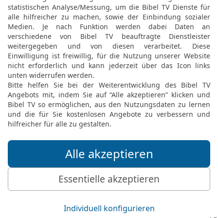
23
Und Berechja und Elka
24
Aber Schebanja, Josch
Benaja, Eliëser, die Prie
Gottes; und Obed-Edom u
Der Einzug der Bundesla
25
So zogen David und di
über Tausend hin, um d
heraufzuholen aus dem 
26
Und weil Gott den Lev
HERRN trugen, opferten s
Widder.
27
Und David hatte ein 
desgleichen alle Leviten,
und Kenanja, der Oberst
David den leinenen Pries
28
So brachte ganz Isra