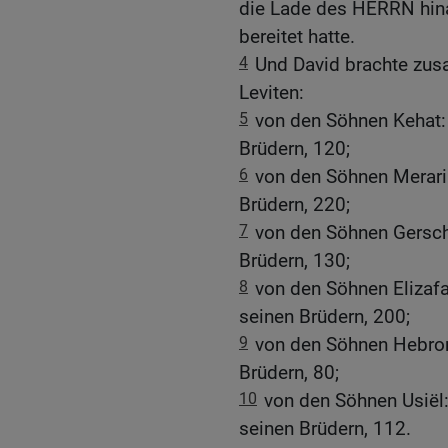
die Lade des HERRN hinau
bereitet hatte.
4
Und David brachte zu
Leviten:
5
von den Söhnen Kehat: 
Brüdern, 120;
6
von den Söhnen Merari:
Brüdern, 220;
7
von den Söhnen Gersch
Brüdern, 130;
8
von den Söhnen Elizaf
seinen Brüdern, 200;
9
von den Söhnen Hebron:
Brüdern, 80;
10
von den Söhnen Usiël
seinen Brüdern, 112.