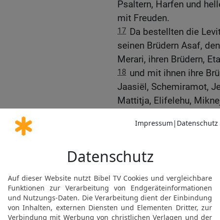
Psaltern, Harfen und hel
mit Freuden.
17
Da bestellten die Lev
seinen Brüdern Asaf, de
Merari, ihren Brüdern, E
18
und mit ihnen ihre Br
Jaasiël, Schemiramot, Jeh
Mattitja, Elifelehu, Mikn
19
Denn Heman, Asaf und
klingenden Zimbeln aus 
20
Secharja aber, Jaasiël
Maaseja und Benaja spie
21
und Mattitja, Elifele
leiteten mit Leiern von 
22
Kenanja aber, der Levi
unterwies sie im Singen;