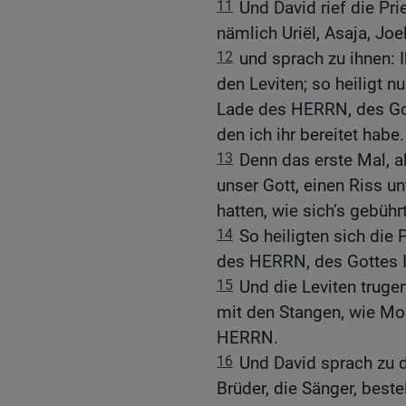
11
Und David rief die Pri
nämlich Uriël, Asaja, Jo
12
und sprach zu ihnen: I
den Leviten; so heiligt n
Lade des HERRN, des Gott
den ich ihr bereitet habe.
13
Denn das erste Mal, a
unser Gott, einen Riss unt
hatten, wie sich’s gebührt
14
So heiligten sich die 
des HERRN, des Gottes I
15
Und die Leviten truge
mit den Stangen, wie M
HERRN.
16
Und David sprach zu d
Brüder, die Sänger, beste