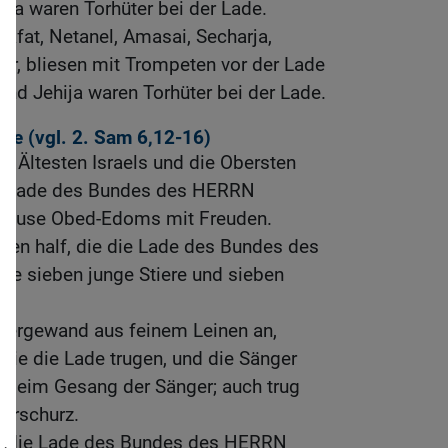
na waren Torhüter bei der Lade.
afat, Netanel, Amasai, Secharja,
ster, bliesen mit Trompeten vor der Lade
nd Jehija waren Torhüter bei der Lade.
de (vgl.
2. Sam 6,12-16
)
e Ältesten Israels und die Obersten
ie Lade des Bundes des HERRN
Hause Obed-Edoms mit Freuden.
iten half, die die Lade des Bundes des
ie sieben junge Stiere und sieben
Obergewand aus feinem Leinen an,
 die die Lade trugen, und die Sänger
e beim Gesang der Sänger; auch trug
terschurz.
el die Lade des Bundes des HERRN