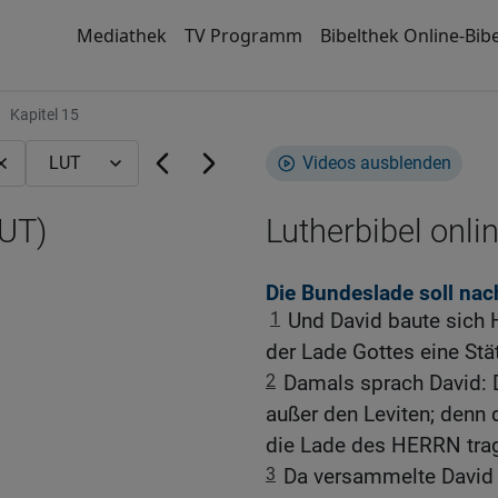
Mediathek
TV Programm
Bibelthek Online-Bibe
Kapitel 15
Videos ausblenden
LUT)
Lutherbibel onli
Die Bundeslade soll na
1
Und David baute sich H
der Lade Gottes eine Stät
2
Damals sprach David: 
außer den Leviten; denn 
die Lade des HERRN trag
3
Da versammelte David 