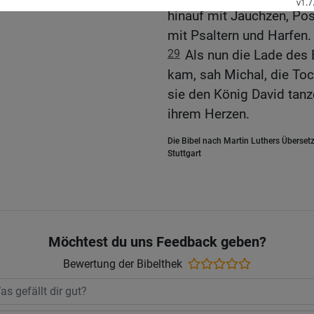
hinauf mit Jauchzen, Po
mit Psaltern und Harfen.
29
Als nun die Lade des
kam, sah Michal, die Toc
sie den König David tanze
ihrem Herzen.
Die Bibel nach Martin Luthers Übersetz
Stuttgart
Möchtest du uns Feedback geben?
Bewertung der Bibelthek