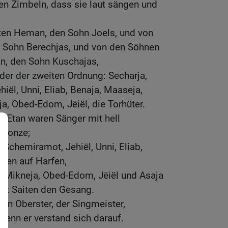
len Zimbeln, dass sie laut sängen und
iten Heman, den Sohn Joels, und von
n Sohn Berechjas, und von den Söhnen
tan, den Sohn Kuschajas,
üder der zweiten Ordnung: Secharja,
iël, Unni, Eliab, Benaja, Maaseja,
eja, Obed-Edom, Jëiël, die Torhüter.
 Etan waren Sänger mit hell
Bronze;
, Schemiramot, Jehiël, Unni, Eliab,
lten auf Harfen,
hu, Mikneja, Obed-Edom, Jëiël und Asaja
acht Saiten den Gesang.
ten Oberster, der Singmeister,
 denn er verstand sich darauf.