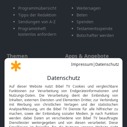
Programmübersicht
Weitersagen
Tipps der Redaktion
Beten
Sendungen von A-Z
Spenden
Programmheft
Testamentsspende
kostenlos anfordern
Botschafter werden
Themen
Apps & Angebote
Gott und Bibel erklärt
Newsletter
Feiertage
Mobile App
Interviews
Kids App
Neuigkeiten
Smart TV
HbbTV
Bibelthek Online-Bibel
Nächster Gottesdienst