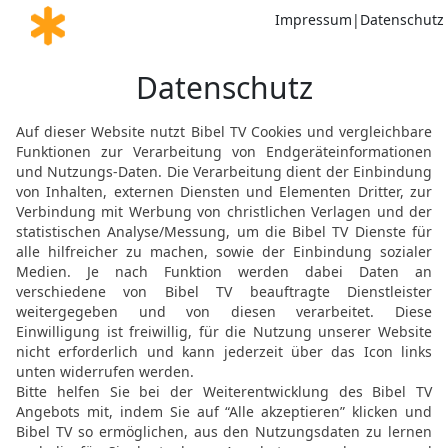
Sei getrost und unverzagt
erschrecken!
14
Siehe, ich habe in me
Haus des HERRN hundert
tausend Zentner Silber, 
wiegen ist, denn es ist z
herbeigeschafft, davon 
15
Auch hast du viele Arb
Stein und Holz arbeiten, u
16
in Gold, Silber, Bron
auf und richte es aus! De
17
Und David gebot alle
zu helfen:
18
Ist nicht der HERR, e
gegeben ringsumher? De
meine Hand gegeben, un