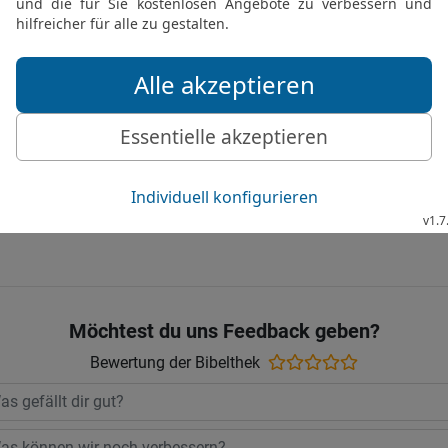
HERRN und seinem Volk
19
So richtet nun euer H
euren Gott, zu suchen. 
HERRN, ein Heiligtum, 
HERRN und die heiligen 
dem Namen des HERRN g
Die Bibel nach Martin Luthers Übersetz
Stuttgart
Möchtest du uns Feedback geben?
Bewertung der Bibelthek