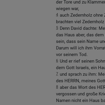
der Tore und zu Klammern
wiegen war,
4
auch Zedernholz ohne Z
brachten viel Zedernholz
5
Denn David dachte: Mei
das Haus aber, das dem 
sein, dass sein Name un
Darum will ich ihm Vorrat
vor seinem Tod.
6
Und er rief seinen So
dem Gott Israels, ein Ha
7
und sprach zu ihm: Me
des HERRN, meines Gotte
8
aber das Wort des HER
vergossen und große Kri
Namen nicht ein Haus bau