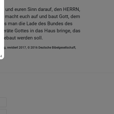
.
erz und euren Sinn darauf, den HERRN,
Und macht euch auf und baut Gott, dem
dass man die Lade des Bundes des
Geräte Gottes in das Haus bringe, das
ebaut werden soll.
ung, revidiert 2017, © 2016 Deutsche Bibelgesellschaft,