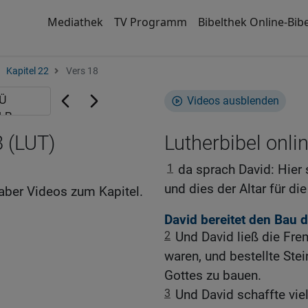
Mediathek
TV Programm
Bibelthek Online-Bibe
Kapitel 22
Vers 18
Videos ausblenden
8 (LUT)
Lutherbibel onli
1
da sprach David: Hier
und dies der Altar für di
aber Videos zum Kapitel.
David bereitet den Bau 
2
Und David ließ die Fre
waren, und bestellte Ste
Gottes zu bauen.
3
Und David schaffte viel