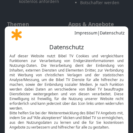
kostenlos anfordern
Botschafter werden
Themen
Apps & Angebote
Gott und Bibel erklärt
Newsletter
Feiertage
Mobile App
Interviews
Kids App
Neuigkeiten
Smart TV
HbbTV
Bibelthek Online-Bibel
Nächster Gottesdienst
Bibel TV
Service
Über uns
Kontakt
Jobs
TV-Empfang
Presse
FAQ