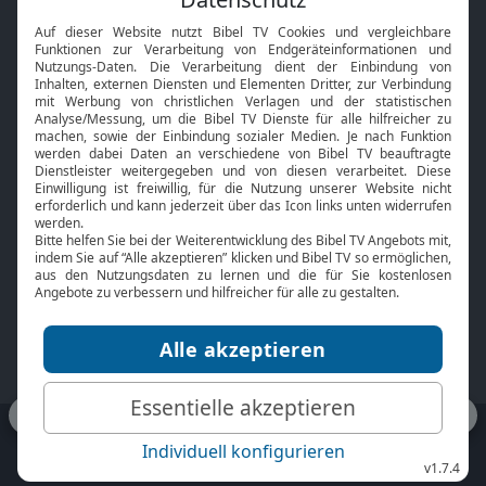
Interviews
Kids App
Neuigkeiten
Smart TV
HbbTV
Bibelthek Online-Bibel
Nächster Gottesdienst
Bibel TV
Service
Über uns
Kontakt
Jobs
TV-Empfang
Presse
FAQ
Mediadaten
bibeltv.de:
Impressum
Datenschutz
Nutzungsbedingungen
Fakten Bibel TV App