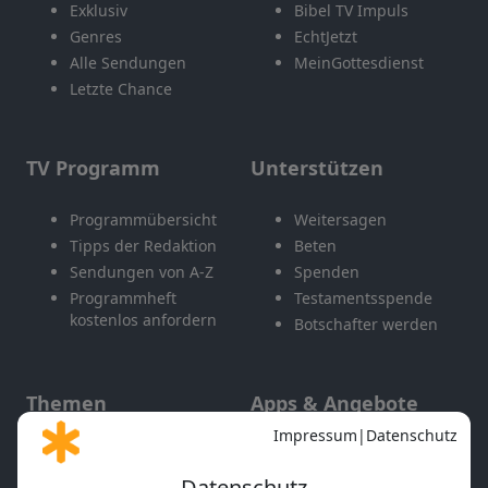
Exklusiv
Bibel TV Impuls
Genres
EchtJetzt
Alle Sendungen
MeinGottesdienst
Letzte Chance
TV Programm
Unterstützen
Programmübersicht
Weitersagen
Tipps der Redaktion
Beten
Sendungen von A-Z
Spenden
Programmheft
Testamentsspende
kostenlos anfordern
Botschafter werden
Themen
Apps & Angebote
Gott und Bibel erklärt
Newsletter
Feiertage
Mobile App