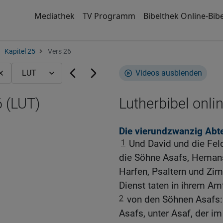
Mediathek
TV Programm
Bibelthek Online-Bibe
Kapitel 25
Vers 26
Videos ausblenden
6 (LUT)
Lutherbibel onli
Die vierundzwanzig Abt
1
Und David und die Fel
die Söhne Asafs, Hemans
Harfen, Psaltern und Zim
Dienst taten in ihrem Am
2
von den Söhnen Asafs: 
Asafs, unter Asaf, der i