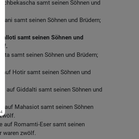
Joschbekascha samt seinen Söhnen und
f.
anani samt seinen Söhnen und Brüdern;
Malloti samt seinen Söhnen und
lf.
liata samt seinen Söhnen und Brüdern;
 auf Hotir samt seinen Söhnen und
f.
e auf Giddalti samt seinen Söhnen und
f.
e auf Mahasiot samt seinen Söhnen
zwölf.
e auf Romamti-Eser samt seinen
r waren zwölf.