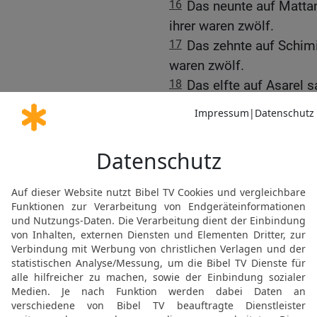
16
Das neunte auf Matta
ihrer waren zwölf.
17
Das zehnte auf Schimi
waren zwölf.
18
Das elfte auf Asarel 
waren zwölf.
19
Das zwölfte auf Hasc
ihrer waren zwölf.
20
Das dreizehnte auf S
Brüdern; ihrer waren zwöl
21
Das vierzehnte auf Ma
ihrer waren zwölf.
22
Das fünfzehnte auf J
Brüdern; ihrer waren zwöl
23
Das sechzehnte auf H
Brüdern; ihrer waren zwöl