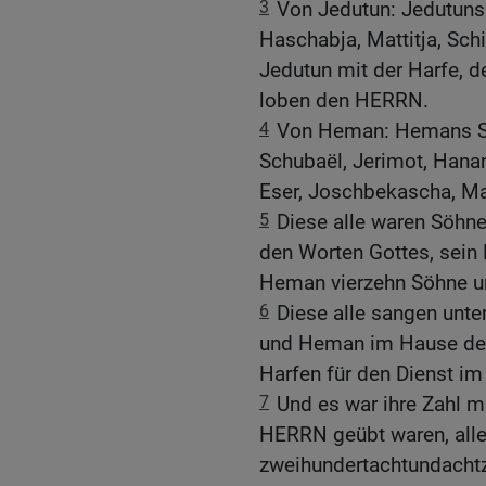
3
Von Jedutun: Jedutuns 
Haschabja, Mattitja, Sch
Jedutun mit der Harfe, d
loben den HERRN.
4
Von Heman: Hemans Söh
Schubaël, Jerimot, Hanan
Eser, Joschbekascha, Mal
5
Diese alle waren Söhn
den Worten Gottes, sein 
Heman vierzehn Söhne un
6
Diese alle sangen unter
und Heman im Hause des
Harfen für den Dienst i
7
Und es war ihre Zahl m
HERRN geübt waren, alle
zweihundertachtundachtz