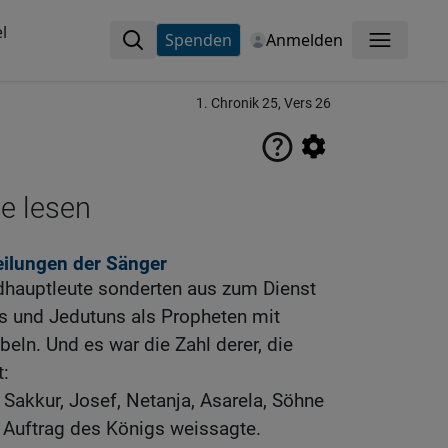
l
Spenden
Anmelden
Menü
1. Chronik 25, Vers 26
ne lesen
eilungen der Sänger
dhauptleute sonderten aus zum Dienst
 und Jedutuns als Propheten mit
beln. Und es war die Zahl derer, die
t:
Sakkur, Josef, Netanja, Asarela, Söhne
m Auftrag des Königs weissagte.