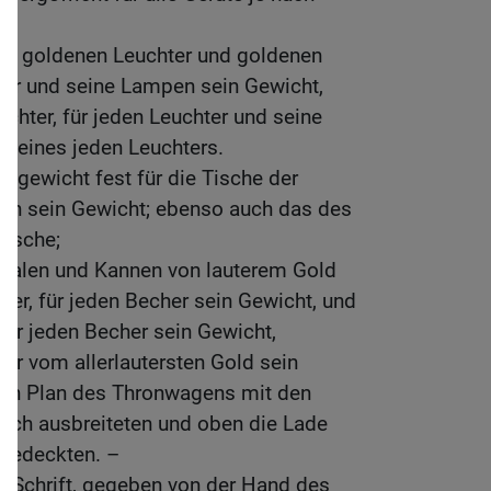
die goldenen Leuchter und goldenen
ter und seine Lampen sein Gewicht,
uchter, für jeden Leuchter und seine
 eines jeden Leuchters.
ldgewicht fest für die Tische der
sch sein Gewicht; ebenso auch das des
Tische;
Schalen und Kannen von lauterem Gold
her, für jeden Becher sein Gewicht, und
 für jeden Becher sein Gewicht,
tar vom allerlautersten Gold sein
nen Plan des Thronwagens mit den
sich ausbreiteten und oben die Lade
bedeckten. –
er Schrift, gegeben von der Hand des