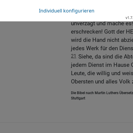
HERRN, der mich unterwi
20
Und David sprach zu 
unverzagt und mache es! 
erschrecken! Gott der HE
wird die Hand nicht abzi
jedes Werk für den Dien
21
Siehe, da sind die Abt
jedem Dienst im Hause G
Leute, die willig und we
Obersten und alles Volk 
Die Bibel nach Martin Luthers Übersetz
Stuttgart