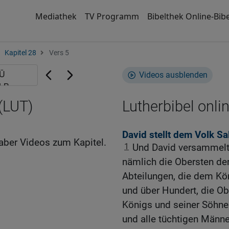
Mediathek
TV Programm
Bibelthek Online-Bibe
Kapitel 28
Vers 5
Videos ausblenden
 (LUT)
Lutherbibel onli
David stellt dem Volk S
aber Videos zum Kapitel.
1
Und David versammelte
nämlich die Obersten de
Abteilungen, die dem Kö
und über Hundert, die Ob
Königs und seiner Söhne
und alle tüchtigen Männe