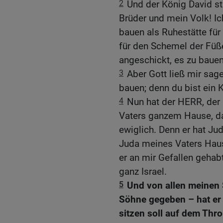
2
Und der König David st
Brüder und mein Volk! I
bauen als Ruhestätte fü
für den Schemel der Füß
angeschickt, es zu bauen
3
Aber Gott ließ mir sa
bauen; denn du bist ein 
4
Nun hat der HERR, der 
Vaters ganzem Hause, das
ewiglich. Denn er hat J
Juda meines Vaters Haus
er an mir Gefallen geha
ganz Israel.
5
Und von allen meinen 
Söhne gegeben – hat er
sitzen soll auf dem Th