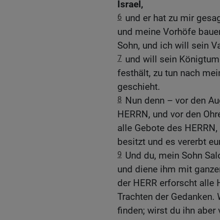
Israel,
6
und er hat zu mir gesa
und meine Vorhöfe bauen
Sohn, und ich will sein V
7
und will sein Königtum
festhält, zu tun nach me
geschieht.
8
Nun denn – vor den Au
HERRN, und vor den Ohre
alle Gebote des HERRN, 
besitzt und es vererbt e
9
Und du, mein Sohn Sal
und diene ihm mit ganze
der HERR erforscht alle 
Trachten der Gedanken. W
finden; wirst du ihn aber