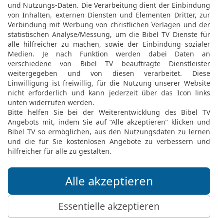
ihrem Zweck
15
und das Gewicht für 
Lampen, für jeden Leuch
auch für die silbernen Le
Lampen, nach dem Zweck
16
Auch setzte er das Go
Schaubrote, für jeden Ti
Silbers für die silbernen 
17
und für die Gabeln, 
und für die goldenen Bec
für die silbernen Becher,
18
und für den Räucheral
Gewicht. Auch gab er ei
goldenen Cherubim, die 
des Bundes des HERRN 
19
Das alles steht in ein