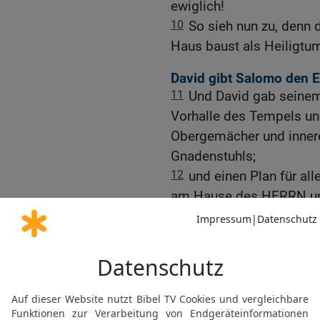
ewiglich!
10
So sieh nun zu, denn 
Haus baust als Heiligtum
David gibt Salomo den 
11
Und David gab seinem
Vorhalle des Tempels un
Obergemächer und inner
Gnadenstuhls;
12
und einen Plan für all
am Hause des HERRN un
für die Schätze im Hause
geheiligten Gaben
13
und für die Abteilunge
Werke und Geräte des D
14
Und er setzte fest das
ihrem Zweck und alles Si